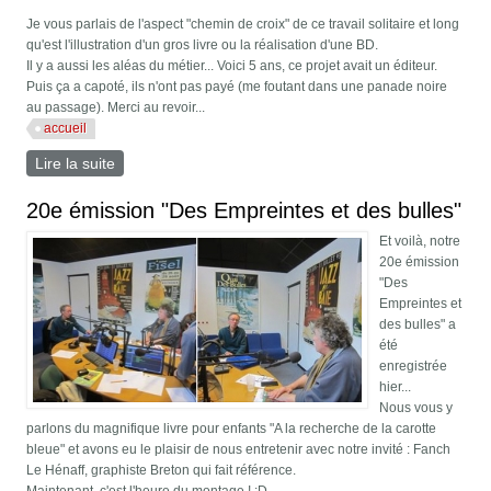
Je vous parlais de l'aspect "chemin de croix" de ce travail solitaire et long
qu'est l'illustration d'un gros livre ou la réalisation d'une BD.
Il y a aussi les aléas du métier... Voici 5 ans, ce projet avait un éditeur.
Puis ça a capoté, ils n'ont pas payé (me foutant dans une panade noire
au passage). Merci au revoir...
accueil
Lire la suite
de Avant-dernière illustration celtique
20e émission "Des Empreintes et des bulles"
Et voilà, notre
20e émission
"Des
Empreintes et
des bulles" a
été
enregistrée
hier...
Nous vous y
parlons du magnifique livre pour enfants "A la recherche de la carotte
bleue" et avons eu le plaisir de nous entretenir avec notre invité : Fanch
Le Hénaff, graphiste Breton qui fait référence.