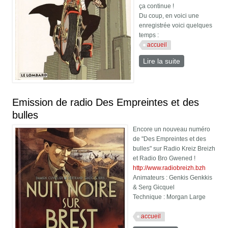
ça continue !
Du coup, en voici une
enregistrée voici quelques
temps :
accueil
Lire la suite
de Emission
de radio Des
Empreintes et
des bulles
Emission de radio Des Empreintes et des
bulles
Encore un nouveau numéro
de "Des Empreintes et des
bulles" sur Radio Kreiz Breizh
et Radio Bro Gwened !
http://www.radiobreizh.bzh
Animateurs : Genkis Genkkis
& Serg Gicquel
Technique : Morgan Large
accueil