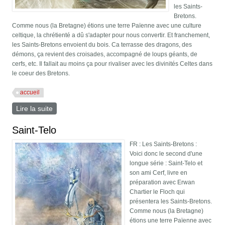
les Saints-
Bretons.
Comme nous (la Bretagne) étions une terre Païenne avec une culture
celtique, la chrétienté a dû s'adapter pour nous convertir. Et franchement,
les Saints-Bretons envoient du bois. Ca terrasse des dragons, des
démons, ça revient des croisades, accompagné de loups géants, de
cerfs, etc. Il fallait au moins ça pour rivaliser avec les divinités Celtes dans
le coeur des Bretons.
accueil
Lire la suite
de Les Saints Bretons
Saint-Telo
FR : Les Saints-Bretons :
Voici donc le second d'une
longue série : Saint-Telo et
son ami Cerf, livre en
préparation avec Erwan
Chartier le Floch qui
présentera les Saints-Bretons.
Comme nous (la Bretagne)
étions une terre Païenne avec