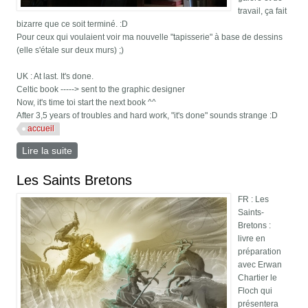
travail, ça fait
bizarre que ce soit terminé. :D
Pour ceux qui voulaient voir ma nouvelle "tapisserie" à base de dessins
(elle s'étale sur deux murs) ;)
UK : At last. It's done.
Celtic book -----> sent to the graphic designer
Now, it's time toi start the next book ^^
After 3,5 years of troubles and hard work, "it's done" sounds strange :D
accueil
Lire la suite
de Livre celtique terminé
Les Saints Bretons
FR : Les
Saints-
Bretons :
livre en
préparation
avec Erwan
Chartier le
Floch qui
présentera