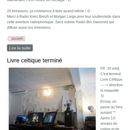
Maintenant, c'est l'heure du montage ! :D
20 émissions, ça commence à faire quand même ! :D
Merci à Radio Kreiz Breizh et Morgan Large pour leur soutien/aide dans
cette aventure radiophonique. Sans oublier Radio Bro Gwenned qui
diffuse aussi nos émissions.
accueil
Lire la suite
de 20e émission "Des Empreintes et des bulles"
Livre celtique terminé
FR : Et voilà.
C'est terminé.
Livre Celtique
-----> direction
la maquette
:D
Et hop, on
passe au livre
suivant ^^
Après 3,5
années de
galère et de