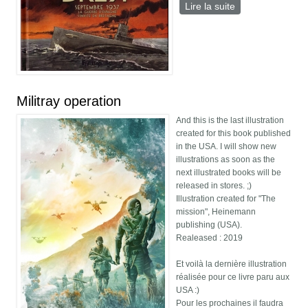
Lire la suite
de Emission de
radio Des
Empreintes et
des bulles
Militray operation
And this is the last illustration
created for this book published
in the USA. I will show new
illustrations as soon as the
next illustrated books will be
released in stores. ;)
Illustration created for "The
mission", Heinemann
publishing (USA).
Realeased : 2019
Et voilà la dernière illustration
réalisée pour ce livre paru aux
USA :)
Pour les prochaines il faudra