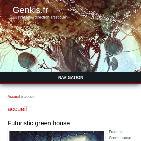
Genkis.fr
Illustration & direction artistique
NAVIGATION
Vous êtes ici
Accueil
» accueil
accueil
Futuristic green house
Futuristic
Green house