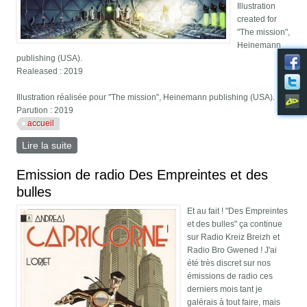
Illustration
created for
"The mission",
Heinemann
publishing (USA).
Realeased : 2019
Illustration réalisée pour "The mission", Heinemann publishing (USA).
Parution : 2019
accueil
Lire la suite
de Futuristic green house
Emission de radio Des Empreintes et des
bulles
Et au fait ! "Des Empreintes
et des bulles" ça continue
sur Radio Kreiz Breizh et
Radio Bro Gwened ! J'ai
été très discret sur nos
émissions de radio ces
derniers mois tant je
galérais à tout faire, mais