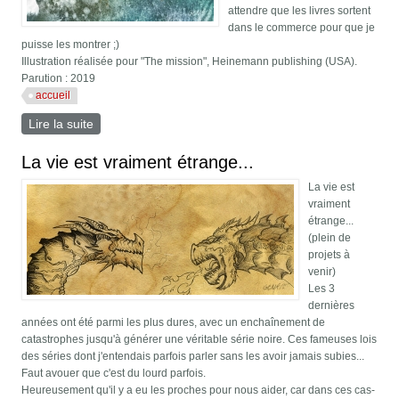
attendre que les livres sortent
dans le commerce pour que je
puisse les montrer ;)
Illustration réalisée pour "The mission", Heinemann publishing (USA).
Parution : 2019
accueil
Lire la suite
de Militray operation
La vie est vraiment étrange...
La vie est
vraiment
étrange...
(plein de
projets à
venir)
Les 3
dernières
années ont été parmi les plus dures, avec un enchaînement de
catastrophes jusqu'à générer une véritable série noire. Ces fameuses lois
des séries dont j'entendais parfois parler sans les avoir jamais subies...
Faut avouer que c'est du lourd parfois.
Heureusement qu'il y a eu les proches pour nous aider, car dans ces cas-