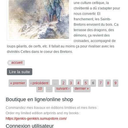
une culture celtique, la
chrétienté a dû s'adapter pour
nous convertir. Et
franchement, les Saints-
Bretons envoient du bois. Ca
terrasse des dragons, des
démons, ça revient des
croisades, accompagné de
loups géants, de cerfs, etc. Il fallait au moins ça pour rivaliser avec les
divinités Celtes dans le coeur des Bretons.
accueil
Lire la suite
de Saint-Telo
Pages
« premier
‹ précédent
…
2
3
4
5
6
7
8
9
10
…
suivant ›
dernier »
Boutique en ligne/online shop
Commandez mes travaux en éditions limitées et mes livres :
Order my limited edition artprints and my books :
https://genkis-genkkis.sumupstore.com/
Connexion utilisateur