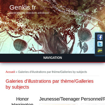
Genkis.fr
Illustration & direction artistique
NAVIGATION
Vous êtes ici
Accueil
» Galeries d'illustrations par thème/Galleries by subjects
Galeries d'illustrations par thème/Galleries
by subjects
Honor
Jeunesse/Teenager
Personnel/
Harrington