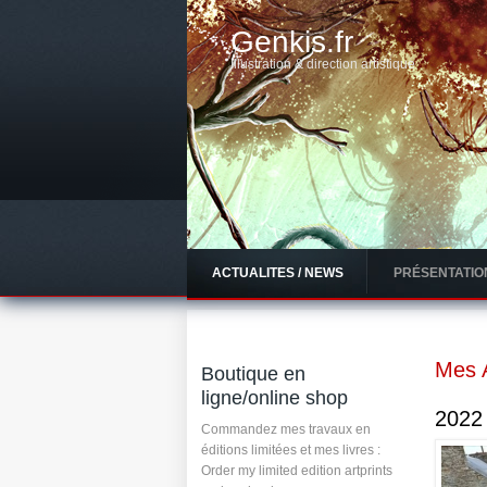
Genkis.fr
Illustration & direction artistique
ACTUALITES / NEWS
PRÉSENTATIO
Mes A
Boutique en
ligne/online shop
2022 
Commandez mes travaux en
éditions limitées et mes livres :
Order my limited edition artprints