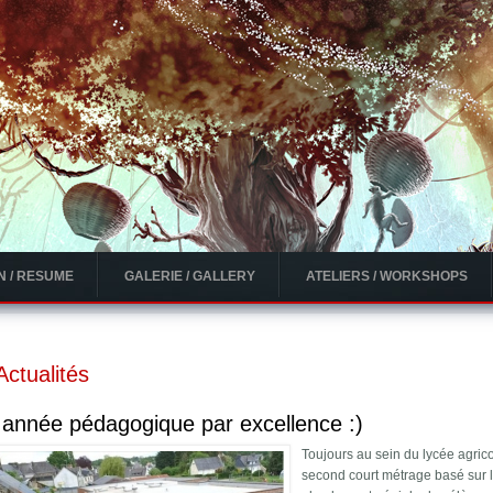
N / RESUME
GALERIE / GALLERY
ATELIERS / WORKSHOPS
ctualités
année pédagogique par excellence :)
Toujours au sein du lycée agric
second court métrage basé sur l