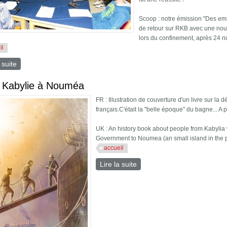
Scoop : notre émission "Des em
de retour sur RKB avec une nouv
lors du confinement, après 24 n
il
 suite
de 2022 année pédagogique par excellence :)
a Kabylie à Nouméa
FR : Illustration de couverture d'un livre sur la
français.C'était la "belle époque" du bagne... A
UK : An history book about people from Kabyli
Government to Noumea (an small island in the 
accueil
Lire la suite
de De la Kabylie à Nouméa