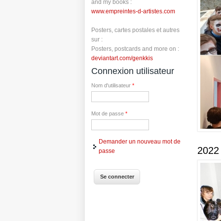
and my books :
www.empreintes-d-artistes.com
Posters, cartes postales et autres
sur :
Posters, postcards and more on :
deviantart.com/genkkis
Connexion utilisateur
Nom d'utilisateur
*
Mot de passe
*
Demander un nouveau mot de
2022 
passe