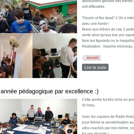
absolument géniale des élèves.
soit diffusable.
"Gourin of the dead" 2 On a mê
avec une horde !
Bravo aux élèves de cap 2 jardin
vente ainsi qu'aux bac pro sapat
faire les figurants ou le maquill
Réalisation : maxime moriceau, 
accueil
Lire la suite
de 2022 année
année pédagogique par excellence :)
Cette année fut très riche en p
St-Yves...
Avec les copains de Radio Kreiz 
pour thème la sensibilisation 
ultra coachés par moi-même, ce
fut une réussite !