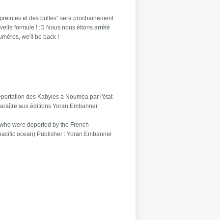
preintes et des bulles" sera prochainement
elle formule ! :D Nous nous étions arrêté
uméros, we'll be back !
 déportation des Kabyles à Nouméa par l'état
 paraître aux éditions Yoran Embanner.
a who were deported by the French
pacific ocean) Publisher : Yoran Embanner