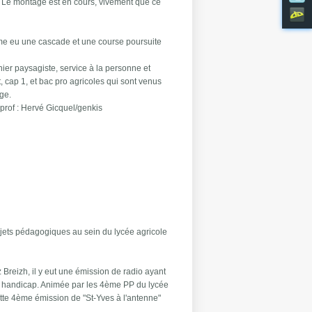
 Le montage est en cours, vivement que ce
me eu une cascade et une course poursuite
ier paysagiste, service à la personne et
, cap 1, et bac pro agricoles qui sont venus
age.
prof : Hervé Gicquel/genkis
 pédagogique par excellence :)
rojets pédagogiques au sein du lycée agricole
Breizh, il y eut une émission de radio ayant
au handicap. Animée par les 4ème PP du lycée
tte 4ème émission de "St-Yves à l'antenne"