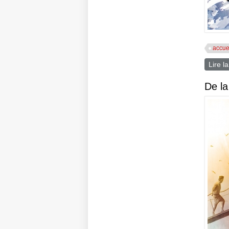
accue
Lire la
De l