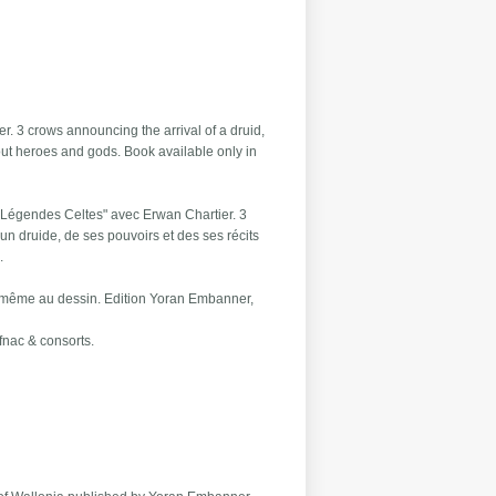
er. 3 crows announcing the arrival of a druid,
out heroes and gods. Book available only in
"Légendes Celtes" avec Erwan Chartier. 3
n druide, de ses pouvoirs et des ses récits
.
-même au dessin. Edition Yoran Embanner,
 fnac & consorts.