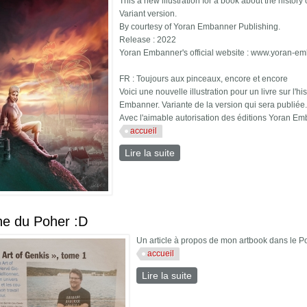
This a new illustration for a book about the histo
Variant version.
By courtesy of Yoran Embanner Publishing.
Release : 2022
Yoran Embanner's official website : www.yoran-e
FR : Toujours aux pinceaux, encore et encore
Voici une nouvelle illustration pour un livre sur l'h
Embanner. Variante de la version qui sera publiée
Avec l'aimable autorisation des éditions Yoran Em
accueil
Lire la suite
de Histoire de la wallonie
ne du Poher :D
Un article à propos de mon artbook dans le Pohe
accueil
Lire la suite
de En une du Poher :D