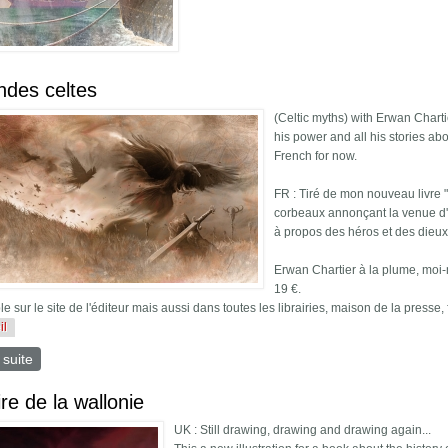
ndes celtes
(Celtic myths) with Erwan Charti
his power and all his stories ab
French for now.
FR : Tiré de mon nouveau livre 
corbeaux annonçant la venue d'u
à propos des héros et des dieux
Erwan Chartier à la plume, moi
19 €.
e sur le site de l'éditeur mais aussi dans toutes les librairies, maison de la presse,
il
 suite
de Légendes celtes
ire de la wallonie
UK : Still drawing, drawing and drawing again...