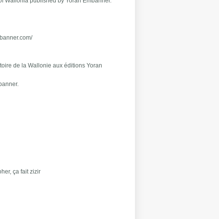
ry of Wallonia published by Yoran Embanner.
mbanner.com/
istoire de la Wallonie aux éditions Yoran
.
banner.
r, ça fait zizir