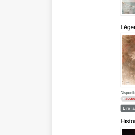
Lége
Disponibl
accue
Lire la
Histo