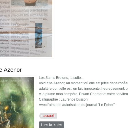
e Azenor
Les Saints Bretons, la suite...
Voici Ste-Azenor, au moment où elle est jetée dans l'océ
adultère dont elle est, en fait, innocente. heureusement, 
A la plume mon compère, Erwan Chartier et votre serviteu
Calligraphie : Laurence busson
Avec l'aimable autorisation du journal "Le Poher"
accueil
Lire la suite
de Sainte Azenor