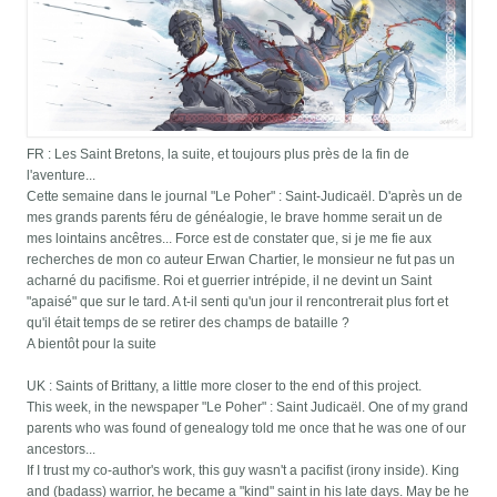
FR : Les Saint Bretons, la suite, et toujours plus près de la fin de
l'aventure...
Cette semaine dans le journal "Le Poher" : Saint-Judicaël. D'après un de
mes grands parents féru de généalogie, le brave homme serait un de
mes lointains ancêtres... Force est de constater que, si je me fie aux
recherches de mon co auteur Erwan Chartier, le monsieur ne fut pas un
acharné du pacifisme. Roi et guerrier intrépide, il ne devint un Saint
"apaisé" que sur le tard. A t-il senti qu'un jour il rencontrerait plus fort et
qu'il était temps de se retirer des champs de bataille ?
A bientôt pour la suite
UK : Saints of Brittany, a little more closer to the end of this project.
This week, in the newspaper "Le Poher" : Saint Judicaël. One of my grand
parents who was found of genealogy told me once that he was one of our
ancestors...
If I trust my co-author's work, this guy wasn't a pacifist (irony inside). King
and (badass) warrior, he became a "kind" saint in his late days. May be he