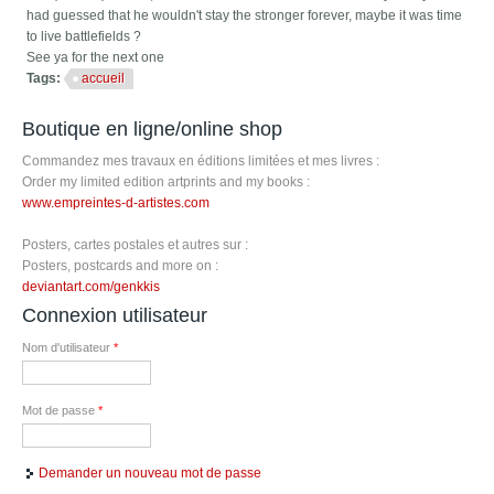
had guessed that he wouldn't stay the stronger forever, maybe it was time
to live battlefields ?
See ya for the next one
Tags:
accueil
Boutique en ligne/online shop
Commandez mes travaux en éditions limitées et mes livres :
Order my limited edition artprints and my books :
www.empreintes-d-artistes.com
Posters, cartes postales et autres sur :
Posters, postcards and more on :
deviantart.com/genkkis
Connexion utilisateur
Nom d'utilisateur
*
Mot de passe
*
Demander un nouveau mot de passe