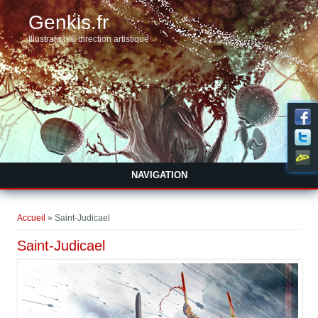
Genkis.fr
Illustration & direction artistique
NAVIGATION
Vous êtes ici
Accueil
» Saint-Judicael
Saint-Judicael